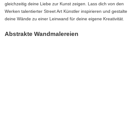
gleichzeitig deine Liebe zur Kunst zeigen. Lass dich von den
Werken talentierter Street Art Künstler inspirieren und gestalte
deine Wände zu einer Leinwand für deine eigene Kreativität.
Abstrakte Wandmalereien
Abstrakte Wandmalereien sind eine großartige Möglichkeit, ein
modernes und kreatives Ambiente in deinem Zuhause zu
schaffen. Mit abstrakten Wandmalereien kannst du deiner
Fantasie freien Lauf lassen und einzigartige Kunstwerke an deine
Wände zaubern. Du kannst verschiedene Farben, Formen und
Muster verwenden, um ein ganz persönliches Kunstwerk zu
erschaffen. Durch die Verwendung von abstrakten
Wandmalereien kannst du auch einen Hauch von Individualität
und Originalität in deine Wohnräume bringen.
Um abstrakte Wandmalereien in deinem Zuhause zu schaffen,
benötigst du keine professionellen Malerfähigkeiten. Du kannst
verschiedene Techniken wie das Sprühen, Tupfen oder das