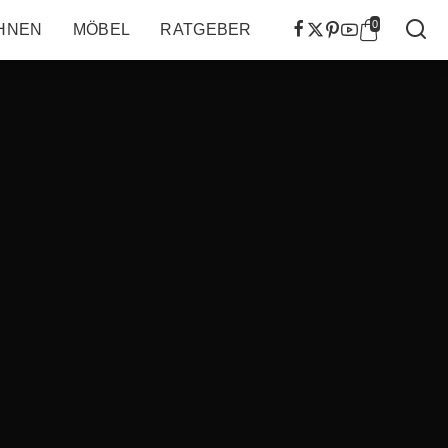
0
HNEN
MÖBEL
RATGEBER