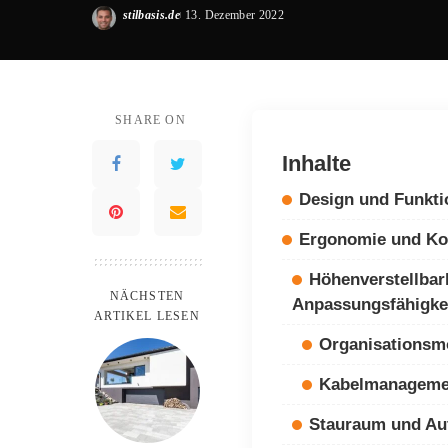
stilbasis.de
13. Dezember 2022
Posted
by
SHARE ON
Inhalte
Design und Funktio
Ergonomie und Ko
Höhenverstellbar
NÄCHSTEN
Anpassungsfähigke
ARTIKEL LESEN
Organisationsm
Kabelmanageme
Stauraum und A