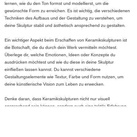
lernen, wie du den Ton formst und modellierst, um die
gewünschte Form zu erreichen. Es ist wichtig, die verschiedenen
Techniken des Aufbaus und der Gestaltung zu verstehen, um
deine Skulptur stabil und ästhetisch ansprechend zu gestalten.
Ein wichtiger Aspekt beim Erschaffen von Keramikskulpturen ist
die Botschaft, die du durch dein Werk vermitteln möchtest.
Überlege dir, welche Emotionen, Ideen oder Konzepte du
ausdrücken möchtest und wie du diese in deine Skulptur
einfließen lassen kannst. Du kannst verschiedene
Gestaltungselemente wie Textur, Farbe und Form nutzen, um
deine künstlerische Vision zum Leben zu erwecken.
Denke daran, dass Keramikskulpturen nicht nur visuell
ansprechend sein können, sondern auch eine taktile Erfahrung
bieten. Du kannst verschiedene Oberflächenstrukturen und -
beschaffenheiten schaffen, die es dem Betrachter ermöglichen,
deine Skulptur nicht nur anzuschauen, sondern auch zu berühren
und zu spüren.