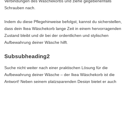
Verbindungen des Wäschekorbs und ziehe gegebenenfalls
Schrauben nach.
Indem du diese Pflegehinweise befolgst, kannst du sicherstellen,
dass dein Ikea Wäschekorb lange Zeit in einem hervorragenden
Zustand bleibt und dir bei der ordentlichen und stylischen
Aufbewahrung deiner Wäsche hilft.
Subsubheading2
Suche nicht weiter nach einer praktischen Lösung für die
Aufbewahrung deiner Wäsche – der Ikea Wäschekorb ist die
Antwort! Neben seinem platzsparenden Design bietet er auch
zusätzliche Aufbewahrungsmöglichkeiten für kleine Wäscheteile.
Mit seinen farblich gekennzeichneten Abschnitten kannst du deine
Wäsche problemlos sortieren und trennen. Und das Beste daran?
Der Wäschekorb ist sogar waschmaschinenfreundlich, sodass du
ihn einfach in die Maschine werfen kannst, um ihn schnell und
bequem zu reinigen. Verpasse nicht die Chance, deine Wäsche