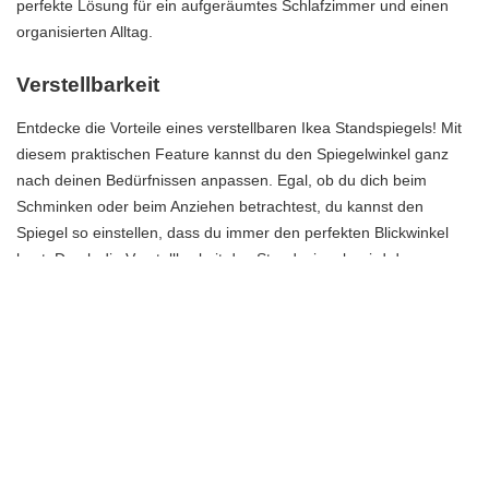
perfekte Lösung für ein aufgeräumtes Schlafzimmer und einen
organisierten Alltag.
Verstellbarkeit
Entdecke die Vorteile eines verstellbaren Ikea Standspiegels! Mit
diesem praktischen Feature kannst du den Spiegelwinkel ganz
nach deinen Bedürfnissen anpassen. Egal, ob du dich beim
Schminken oder beim Anziehen betrachtest, du kannst den
Spiegel so einstellen, dass du immer den perfekten Blickwinkel
hast. Durch die Verstellbarkeit des Standspiegels wird das
tägliche Styling zu einem mühelosen Erlebnis. Keine
Verrenkungen mehr vor dem Spiegel – genieße den Komfort
eines verstellbaren Ikea Standspiegels!
Häufig gestellte Fragen
Welche Größe sollte der Standspiegel haben?
Es wird empfohlen, einen Standspiegel zu wählen, der