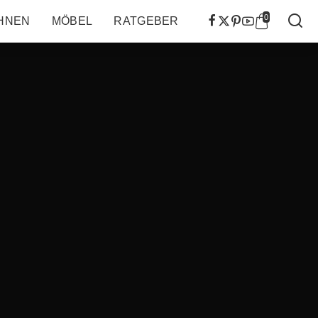
0
HNEN
MÖBEL
RATGEBER