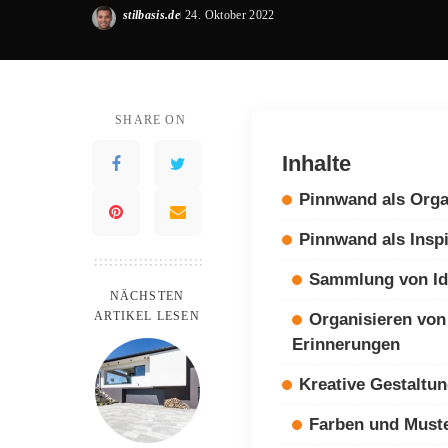
stilbasis.de
24. Oktober 2022
Posted
by
SHARE ON
Inhalte
Pinnwand als Orga
Pinnwand als Inspi
Sammlung von Id
NÄCHSTEN
ARTIKEL LESEN
Organisieren von
Erinnerungen
Kreative Gestaltu
Farben und Must