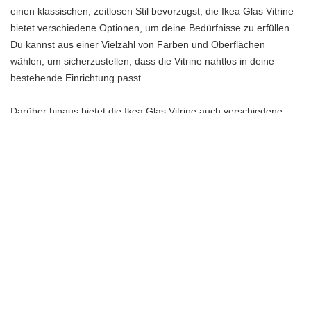
einen klassischen, zeitlosen Stil bevorzugst, die Ikea Glas Vitrine
bietet verschiedene Optionen, um deine Bedürfnisse zu erfüllen.
Du kannst aus einer Vielzahl von Farben und Oberflächen
wählen, um sicherzustellen, dass die Vitrine nahtlos in deine
bestehende Einrichtung passt.
Darüber hinaus bietet die Ikea Glas Vitrine auch verschiedene
Größen und Formen, um sicherzustellen, dass du das richtige
Möbelstück für deinen Raum findest. Egal, ob du viel Stauraum
benötigst oder nur eine kleine Vitrine für deine Lieblingsstücke
möchtest, es gibt eine Designoption, die zu dir passt.
Mit der Designvielfalt und den Stiloptionen der Ikea Glas Vitrine
kannst du sicher sein, dass du ein Möbelstück findest, das nicht
nur funktional ist, sondern auch deinem persönlichen Geschmack
entspricht. Verleihe deinem Zuhause mit einer stilvollen und
praktischen Vitrine einen Hauch von Eleganz und sorge dafür,
dass deine persönlichen Gegenstände auf stilvolle Weise