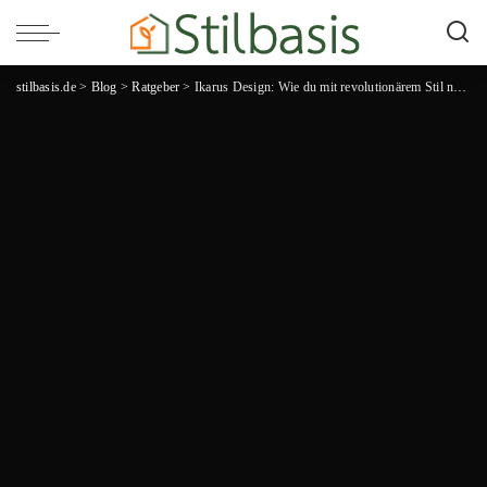
stilbasis.de
>
Blog
>
Ratgeber
>
Ikarus Design: Wie du mit revolutionärem Stil neue Höhen erreichst