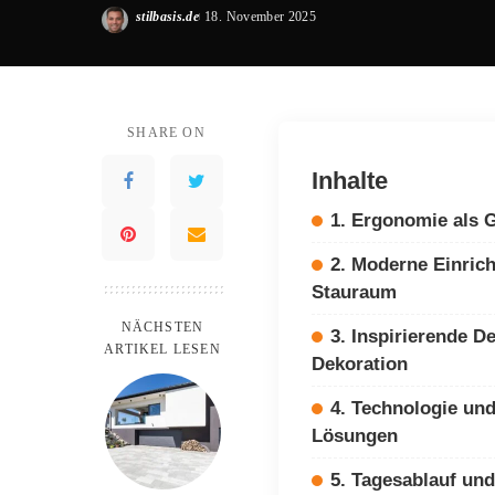
stilbasis.de
18. November 2025
Posted
by
SHARE ON
Inhalte
1. Ergonomie als 
2. Moderne Einric
Stauraum
NÄCHSTEN
3. Inspirierende De
ARTIKEL LESEN
Dekoration
4. Technologie un
Lösungen
5. Tagesablauf un