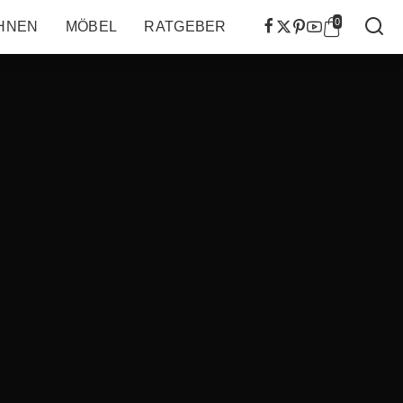
0
HNEN
MÖBEL
RATGEBER