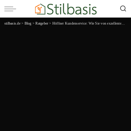
stilbasis.de
>
Blog
>
Ratgeber
>
Höffner Kundenservice: Wie Sie von exzellentem Service und persönlicher Betreuung profitieren!