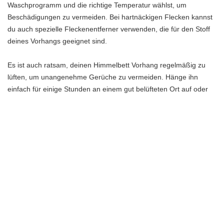
Waschprogramm und die richtige Temperatur wählst, um
Beschädigungen zu vermeiden. Bei hartnäckigen Flecken kannst
du auch spezielle Fleckenentferner verwenden, die für den Stoff
deines Vorhangs geeignet sind.
Es ist auch ratsam, deinen Himmelbett Vorhang regelmäßig zu
lüften, um unangenehme Gerüche zu vermeiden. Hänge ihn
einfach für einige Stunden an einem gut belüfteten Ort auf oder
lasse ihn im Freien trocknen.
Indem du deinen Himmelbett Vorhang richtig pflegst und reinigst,
wirst du sicherstellen, dass er immer in bestem Zustand bleibt
und dir über einen längeren Zeitraum Freude bereitet.
Pflegehinweise
Pflegehinweise sind entscheidend, um deinen Himmelbett
Vorhang in bestem Zustand zu halten und seine Schönheit über
einen längeren Zeitraum zu bewahren. Hier sind einige einfache