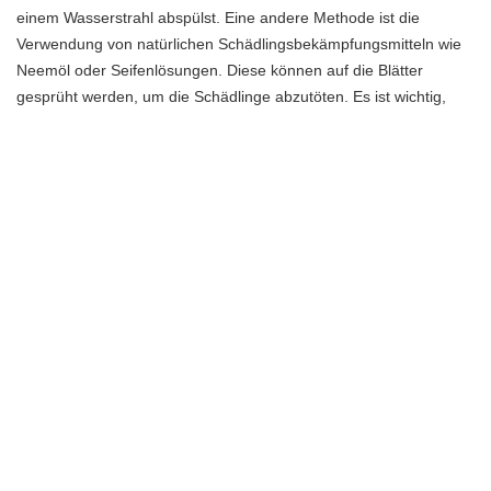
einem Wasserstrahl abspülst. Eine andere Methode ist die
Verwendung von natürlichen Schädlingsbekämpfungsmitteln wie
Neemöl oder Seifenlösungen. Diese können auf die Blätter
gesprüht werden, um die Schädlinge abzutöten. Es ist wichtig,
regelmäßig zu überprüfen, ob neue Schädlinge auftreten, um
frühzeitig Maßnahmen ergreifen zu können.
Identifiziere die Schädlinge: Achte auf Anzeichen von
Blattläusen, wie klebrigen Rückständen auf den Blättern oder
verkrüppelten Blättern. Spinnmilben können durch ihre feinen
Netze und gelblich gefärbte Blätter erkennbar sein.
Effektive Bekämpfung: Entferne die betroffenen Blätter, spüle
die Pflanze ab oder verwende natürliche
Schädlingsbekämpfungsmittel wie Neemöl oder Seifenlösungen.
Vorbeugende Maßnahmen: Halte deine Grünlilie gesund,
indem du sie regelmäßig inspizierst, Staub von den Blättern
entfernst und eine gute Luftzirkulation sicherstellst. Dies kann
dazu beitragen, das Auftreten von Schädlingen zu verringern.