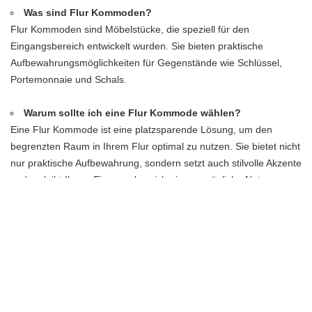
Was sind Flur Kommoden?
Flur Kommoden sind Möbelstücke, die speziell für den
Eingangsbereich entwickelt wurden. Sie bieten praktische
Aufbewahrungsmöglichkeiten für Gegenstände wie Schlüssel,
Portemonnaie und Schals.
Warum sollte ich eine Flur Kommode wählen?
Eine Flur Kommode ist eine platzsparende Lösung, um den
begrenzten Raum in Ihrem Flur optimal zu nutzen. Sie bietet nicht
nur praktische Aufbewahrung, sondern setzt auch stilvolle Akzente
und verleiht Ihrem Eingangsbereich eine persönliche Note.
Welche Designs gibt es bei Flur Kommoden?
Es gibt eine Vielzahl von Designs und Stilen bei Flur Kommoden.
Sie können zwischen modernen, klassischen, rustikalen oder
minimalistischen Optionen wählen, um eine passende Kommode
für Ihren individuellen Einrichtungsstil zu finden.