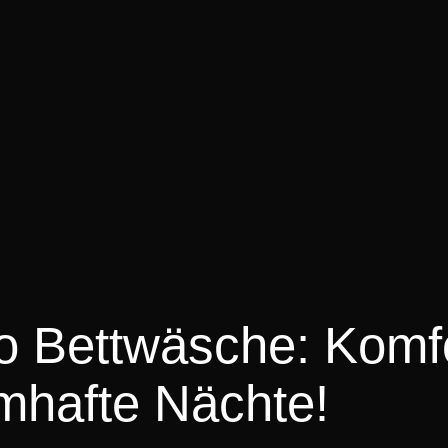
bo Bettwäsche: Komf
umhafte Nächte!