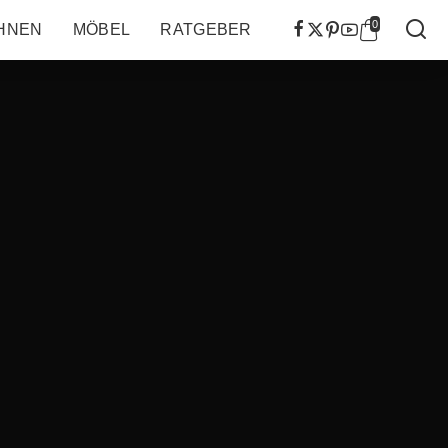
0
HNEN
MÖBEL
RATGEBER