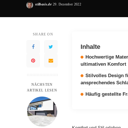
stilbasis.de
29. Dezember 2022
Posted
by
SHARE ON
Inhalte
Hochwertige Materi
ultimativen Komfort
Stilvolles Design f
ansprechendes Schl
NÄCHSTEN
ARTIKEL LESEN
Häufig gestellte F
Komfort und Stil erleben.