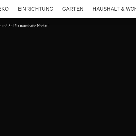
EKO
EINRICHTUNG
GARTEN
HAUSHALT & WO
und Stil für traumhafte Nächte!