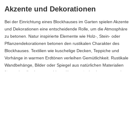
Akzente und Dekorationen
Bei der Einrichtung eines Blockhauses im Garten spielen Akzente
und Dekorationen eine entscheidende Rolle, um die Atmosphäre
zu betonen. Natur inspirierte Elemente wie Holz-, Stein- oder
Pflanzendekorationen betonen den rustikalen Charakter des
Blockhauses. Textilien wie kuschelige Decken,
Teppiche
und
Vorhänge in warmen Erdtönen verleihen Gemütlichkeit. Rustikale
Wandbehänge, Bilder oder Spiegel aus natürlichen Materialien
fügen visuelles Interesse hinzu. Kerzenständer, Laternen und
Lichterketten setzen stimmungsvolle Akzente, besonders am
Abend. Beim Anzünden von Kerzen im Blockhaus ist auf
Sicherheit zu achten. Man kann sich auch für LED-Kerzen
entscheiden, die die gleiche Atmosphäre wie Kerzen schaffen,
aber ohne Brandgefahr. Pflanzen und Blumen in rustikalen
Töpfen bringen die Natur ins Haus und verleihen Frische.
Persönliche Gegenstände wie Bücher, Kunstwerke oder
Erbstücke schaffen eine individuelle Note. Insgesamt ist die