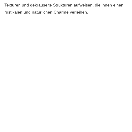
Texturen und gekräuselte Strukturen aufweisen, die ihnen einen
rustikalen und natürlichen Charme verleihen.
Häufig gestellte Fragen
Was sind die verschiedenen Arten von Eichenblättern?
Es gibt eine Vielzahl von Eichenarten, und jede hat ihre eigenen
einzigartigen Blattformen, -größen und -farben. Einige haben
gezackte Ränder, während andere glatte Ränder haben. Einige
haben längliche Blätter, während andere rundere Blätter haben.
Die Vielfalt der Eichenblätter ist beeindruckend.
Was ist die symbolische Bedeutung der Eiche?
Die Eiche wird seit langem als Symbol für Stärke, Beständigkeit
und Langlebigkeit angesehen. In vielen Kulturen und Epochen
wurde die Eiche mit Göttern, Helden und wichtigen historischen
Ereignissen in Verbindung gebracht. Sie ist ein Symbol für Kraft
und Standhaftigkeit.