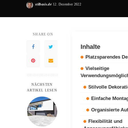
stilbasis.de
12. Dezember 2022
Posted
by
SHARE ON
Inhalte
Platzsparendes De
Vielseitige
Verwendungsmöglich
NÄCHSTEN
Stilvolle Dekorat
ARTIKEL LESEN
Einfache Monta
Organisierte A
Flexibilität und