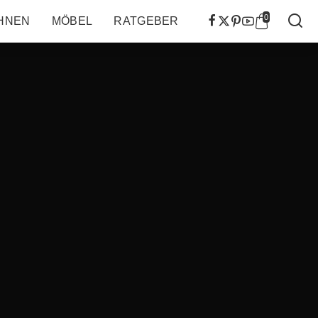
0
HNEN
MÖBEL
RATGEBER