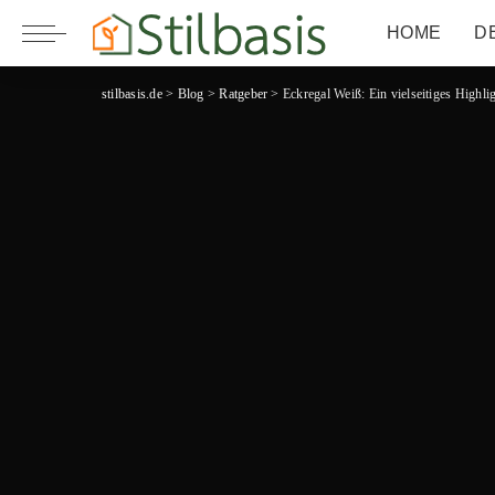
HOME
D
stilbasis.de
>
Blog
>
Ratgeber
>
Eckregal Weiß: Ein vielseitiges Highli