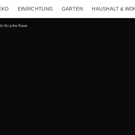
EKO
EINRICHTUNG
GARTEN
HAUSHALT & WO
ght für jeden Raum