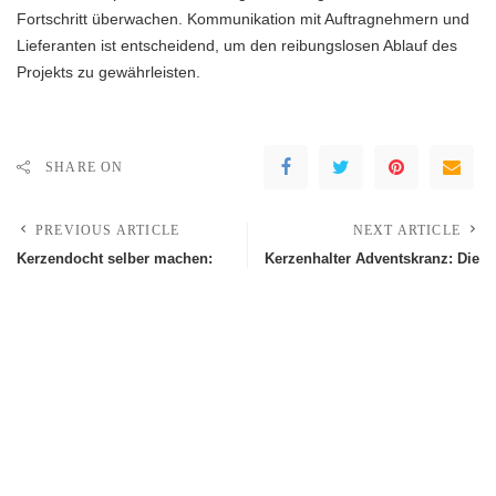
Fortschritt überwachen. Kommunikation mit Auftragnehmern und
Lieferanten ist entscheidend, um den reibungslosen Ablauf des
Projekts zu gewährleisten.
SHARE ON
PREVIOUS ARTICLE
NEXT ARTICLE
Kerzendocht selber machen:
Kerzenhalter Adventskranz: Die
Der ultimative Leitfaden für
perfekten Accessoires für
kreative DIY-Kerzenhersteller
stimmungsvolle Wintertage
Leave a Reply
Deine E-Mail-Adresse wird nicht veröffentlicht.
Erforderliche Felder sind
mit
*
markiert