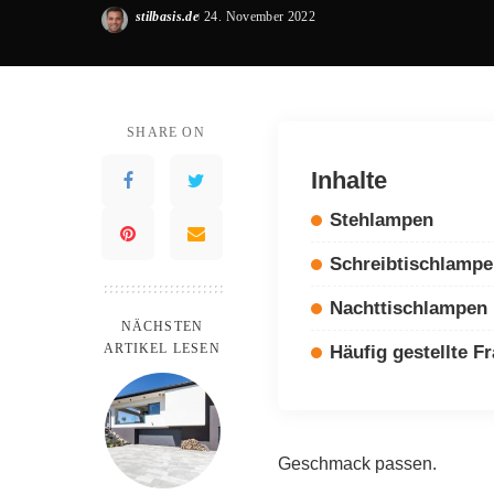
stilbasis.de
24. November 2022
Posted
by
SHARE ON
Inhalte
Stehlampen
Schreibtischlamp
Nachttischlampen
NÄCHSTEN
ARTIKEL LESEN
Häufig gestellte F
Geschmack passen.