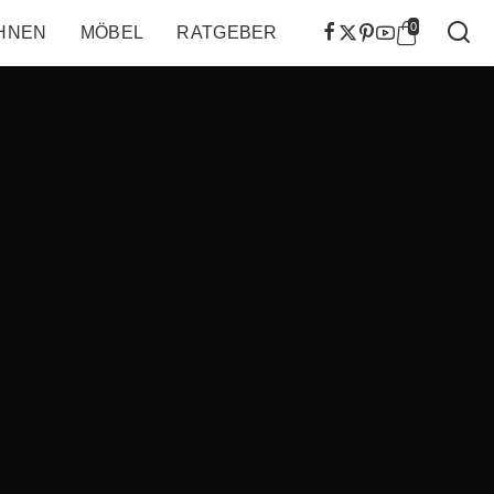
0
HNEN
MÖBEL
RATGEBER