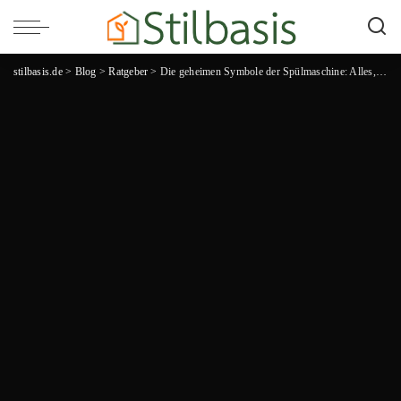
stilbasis.de
>
Blog
>
Ratgeber
>
Die geheimen Symbole der Spülmaschine: Alles, was du wissen musst!