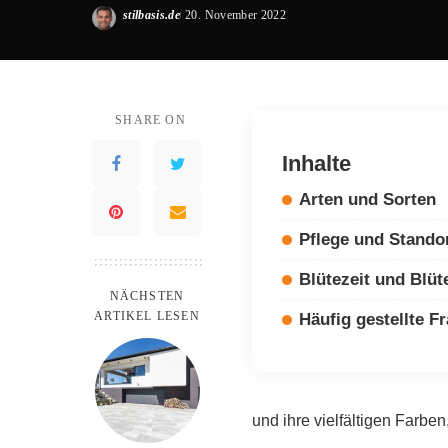
stilbasis.de
20. November 2022
Posted
by
SHARE ON
Inhalte
Arten und Sorten
Pflege und Stando
Blütezeit und Blüt
NÄCHSTEN
ARTIKEL LESEN
Häufig gestellte F
und ihre vielfältigen Farb