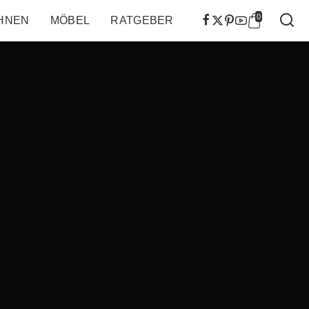
0
HNEN
MÖBEL
RATGEBER