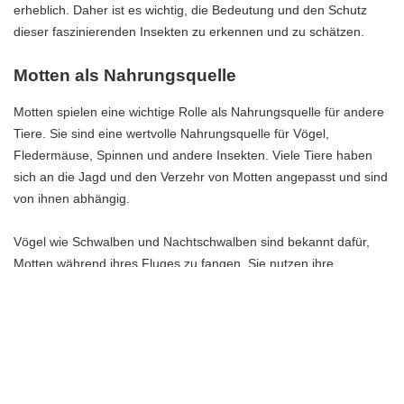
erheblich. Daher ist es wichtig, die Bedeutung und den Schutz
dieser faszinierenden Insekten zu erkennen und zu schätzen.
Motten als Nahrungsquelle
Motten spielen eine wichtige Rolle als Nahrungsquelle für andere
Tiere. Sie sind eine wertvolle Nahrungsquelle für Vögel,
Fledermäuse, Spinnen und andere Insekten. Viele Tiere haben
sich an die Jagd und den Verzehr von Motten angepasst und sind
von ihnen abhängig.
Vögel wie Schwalben und Nachtschwalben sind bekannt dafür,
Motten während ihres Fluges zu fangen. Sie nutzen ihre
schnellen Reflexe und wendigen Flugfähigkeiten, um Motten aus
der Luft zu schnappen. Fledermäuse sind ebenfalls auf Motten
angewiesen und jagen sie nachts in der Dunkelheit. Sie
verwenden echolokale Rufe, um ihre Beute zu orten und zu
fangen.