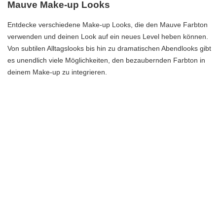
Mauve Make-up Looks
Entdecke verschiedene Make-up Looks, die den Mauve Farbton
verwenden und deinen Look auf ein neues Level heben können.
Von subtilen Alltagslooks bis hin zu dramatischen Abendlooks gibt
es unendlich viele Möglichkeiten, den bezaubernden Farbton in
deinem Make-up zu integrieren.
Mit Mauve Produkten kannst du deine Augen, Lippen und
Wangen betonen und einen Hauch von Eleganz und Raffinesse in
deinem Gesicht zaubern. Hier sind einige Tipps zur Anwendung
und Kombination von Mauve Produkten:
Verwende einen Mauve Lidschatten, um deine Augen zum
Strahlen zu bringen. Kombiniere ihn mit neutralen Tönen für
einen natürlichen Look oder mit dunkleren Farben für einen
intensiveren Effekt.
Trage einen Mauve Lippenstift auf, um deinen Lippen eine
subtile und feminine Note zu verleihen. Du kannst ihn solo tragen