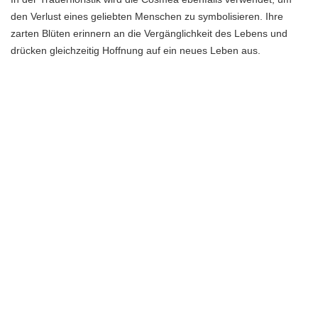
den Verlust eines geliebten Menschen zu symbolisieren. Ihre
zarten Blüten erinnern an die Vergänglichkeit des Lebens und
drücken gleichzeitig Hoffnung auf ein neues Leben aus.
Die Bedeutung und Symbolik der Cosmea sind vielfältig und
beeindruckend. Egal zu welchem Anlass, die Cosmea-Blume
verleiht jedem Ereignis eine besondere Bedeutung und
Schönheit.
Die Bedeutung der Farben
Die Bedeutung der Farben von Cosmea-Blumen ist faszinierend
und spielt eine wichtige Rolle in der Blumensprache. Jede Farbe
hat ihre eigene Symbolik und kann verschiedene Emotionen und
Botschaften vermitteln. Hier sind einige der gängigsten Farben
von Cosmea-Blumen und ihre Bedeutung:
Rote Cosmea:
Rote Cosmea-Blumen symbolisieren
Leidenschaft und Liebe. Sie sind perfekt, um starke Gefühle