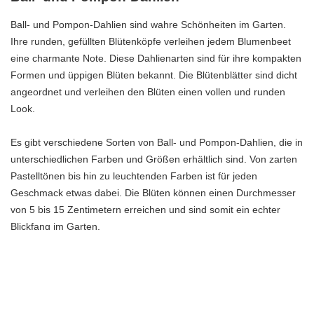
Ball- und Pompon-Dahlien sind wahre Schönheiten im Garten.
Ihre runden, gefüllten Blütenköpfe verleihen jedem Blumenbeet
eine charmante Note. Diese Dahlienarten sind für ihre kompakten
Formen und üppigen Blüten bekannt. Die Blütenblätter sind dicht
angeordnet und verleihen den Blüten einen vollen und runden
Look.
Es gibt verschiedene Sorten von Ball- und Pompon-Dahlien, die in
unterschiedlichen Farben und Größen erhältlich sind. Von zarten
Pastelltönen bis hin zu leuchtenden Farben ist für jeden
Geschmack etwas dabei. Die Blüten können einen Durchmesser
von 5 bis 15 Zentimetern erreichen und sind somit ein echter
Blickfang im Garten.
Ball- und Pompon-Dahlien eignen sich perfekt für Beete, Rabatten
und sogar als Schnittblumen. Sie sind pflegeleicht und benötigen
regelmäßige Bewässerung und Düngung, um gesund und
blühend zu bleiben. Mit ihrer charmanten Erscheinung und ihrer