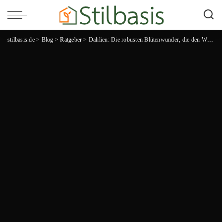
stilbasis.de
>
Blog
>
Ratgeber
>
Dahlien: Die robusten Blütenwunder, die den Winter trotzen