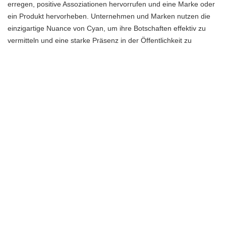
erregen, positive Assoziationen hervorrufen und eine Marke oder
ein Produkt hervorheben. Unternehmen und Marken nutzen die
einzigartige Nuance von Cyan, um ihre Botschaften effektiv zu
vermitteln und eine starke Präsenz in der Öffentlichkeit zu
etablieren.
Die Zukunft von Cyan
Die Zukunft von Cyan ist voller spannender Möglichkeiten und
Potenziale. Diese einzigartige Farbe hat bereits in verschiedenen
Branchen wie Kunst, Design und Technologie große Bedeutung
erlangt und wird voraussichtlich weiterhin eine wichtige Rolle
spielen.
In der Kunstwelt könnte sich die Verwendung von Cyan
weiterentwickeln, um neue Stimmungen und visuelle Effekte zu
erzeugen. Künstler könnten innovative Techniken und Materialien
nutzen, um die faszinierende Schönheit dieser Farbe noch besser
zum Ausdruck zu bringen.