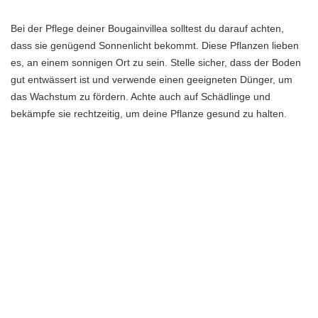
Bei der Pflege deiner Bougainvillea solltest du darauf achten,
dass sie genügend Sonnenlicht bekommt. Diese Pflanzen lieben
es, an einem sonnigen Ort zu sein. Stelle sicher, dass der Boden
gut entwässert ist und verwende einen geeigneten Dünger, um
das Wachstum zu fördern. Achte auch auf Schädlinge und
bekämpfe sie rechtzeitig, um deine Pflanze gesund zu halten.
Mit der richtigen Pflege und regelmäßigem Schnitt wirst du eine
gesunde Bougainvillea mit vielen wunderschönen Blüten haben.
Also schnapp dir deine Gartenschere und leg los!
Schnitttechniken
Liebe/r Leser/in, möchtest du lernen, wie du deine Bougainvillea-
Pflanzen richtig schneiden kannst, um ihre Form zu kontrollieren
und ihr Wachstum zu fördern? Dann bist du hier genau richtig! Es
gibt verschiedene Schnitttechniken, die dir helfen können, deine
Bougainvillea-Pflanzen gesund und blühend zu halten.