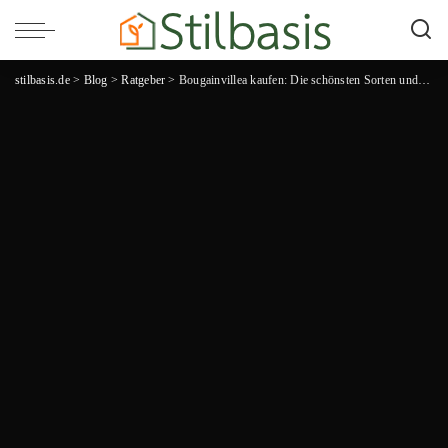
stilbasis.de
>
Blog
>
Ratgeber
>
Bougainvillea kaufen: Die schönsten Sorten und besten Tipps für den perfekten Kauf