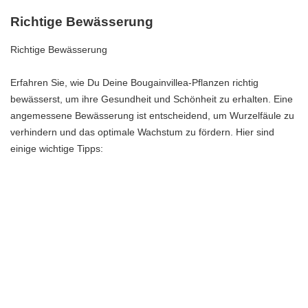
Richtige Bewässerung
Richtige Bewässerung
Erfahren Sie, wie Du Deine Bougainvillea-Pflanzen richtig
bewässerst, um ihre Gesundheit und Schönheit zu erhalten. Eine
angemessene Bewässerung ist entscheidend, um Wurzelfäule zu
verhindern und das optimale Wachstum zu fördern. Hier sind
einige wichtige Tipps:
Die richtige Menge an Wasser: Achte darauf, Deine
Bougainvillea-Pflanzen ausreichend, aber nicht zu viel, zu
bewässern. Eine gute Faustregel ist es, den Boden gleichmäßig
feucht zu halten, ohne ihn zu durchnässen.
Die Häufigkeit der Bewässerung: Je nach
Witterungsbedingungen und Standort kann die Häufigkeit der
Bewässerung variieren. In der Regel solltest Du Deine
Bougainvillea-Pflanzen regelmäßig gießen, besonders während