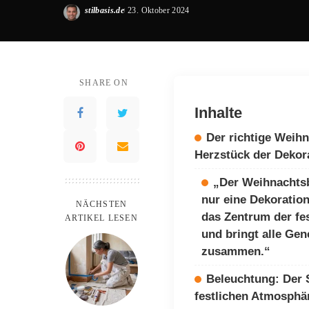
stilbasis.de
23. Oktober 2024
Posted
by
SHARE ON
Inhalte
Der richtige Weih
Herzstück der Dekor
„Der Weihnachtsb
nur eine Dekoration
NÄCHSTEN
das Zentrum der fe
ARTIKEL LESEN
und bringt alle Gen
zusammen.“
Beleuchtung: Der 
festlichen Atmosphä