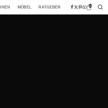
0
HNEN
MÖBEL
RATGEBER