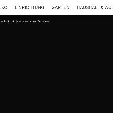
EKO
EINRICHTUNG
GARTEN
HAUSHALT & WO
tes Grün für jede Ecke deines Zuhauses