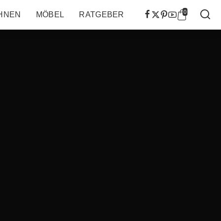
0
HNEN
MÖBEL
RATGEBER