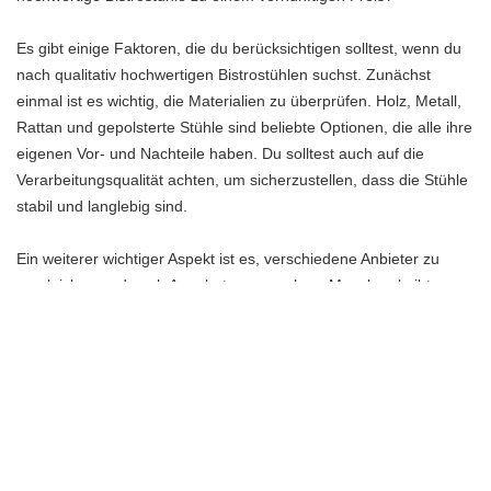
Es gibt einige Faktoren, die du berücksichtigen solltest, wenn du
nach qualitativ hochwertigen Bistrostühlen suchst. Zunächst
einmal ist es wichtig, die Materialien zu überprüfen. Holz, Metall,
Rattan und gepolsterte Stühle sind beliebte Optionen, die alle ihre
eigenen Vor- und Nachteile haben. Du solltest auch auf die
Verarbeitungsqualität achten, um sicherzustellen, dass die Stühle
stabil und langlebig sind.
Ein weiterer wichtiger Aspekt ist es, verschiedene Anbieter zu
vergleichen und nach Angeboten zu suchen. Manchmal gibt es
Rabatte oder Sonderaktionen, die es dir ermöglichen,
hochwertige Bistrostühle zu einem günstigeren Preis zu
erwerben. Es lohnt sich auch, Kundenbewertungen zu lesen, um
herauszufinden, ob andere Kunden mit der Qualität und dem
Preis ihrer Bistrostühle zufrieden waren.
Denke daran, dass der Preis nicht immer ein Indikator für die