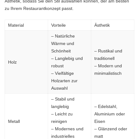
Ästhetik, sodass Sie den Stil auswählen können, der am besten
zu Ihrem Restaurantkonzept passt.
Material
Vorteile
Ästhetik
– Natürliche
Wärme und
Schönheit
– Rustikal und
– Langlebig und
traditionell
Holz
robust
– Modern und
– Vielfältige
minimalistisch
Holzarten zur
Auswahl
– Stabil und
langlebig
– Edelstahl,
– Leicht zu
Aluminium oder
Metall
reinigen
Eisen
– Modernes und
– Glänzend oder
industrielles
matt