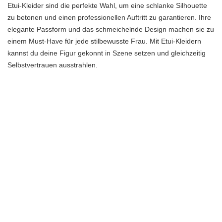
Etui-Kleider sind die perfekte Wahl, um eine schlanke Silhouette
zu betonen und einen professionellen Auftritt zu garantieren. Ihre
elegante Passform und das schmeichelnde Design machen sie zu
einem Must-Have für jede stilbewusste Frau. Mit Etui-Kleidern
kannst du deine Figur gekonnt in Szene setzen und gleichzeitig
Selbstvertrauen ausstrahlen.
Die Vielfalt an Schnitten und Materialien bietet unzählige
Möglichkeiten, um das perfekte Etui-Kleid für deinen individuellen
Stil zu finden. Ob klassisch in Schwarz, verspielt mit Prints oder in
kräftigen Farben – du kannst das Etui-Kleid wählen, das am
besten zu dir passt. Durch geschickte Schnitte und Materialien,
wie zum Beispiel Stretchstoffe, werden deine Kurven betont und
deine Figur optisch gestreckt.
Trage ein Etui-Kleid mit hohen Absätzen und du wirst sofort eine
selbstbewusste Ausstrahlung haben. Kombiniere es mit einer
schicken Handtasche und dezentem Schmuck, um deinen
professionellen Look abzurunden. Egal, ob im Büro, bei