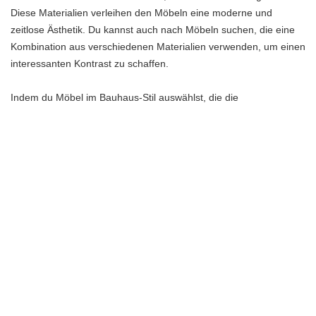
Diese Materialien verleihen den Möbeln eine moderne und
zeitlose Ästhetik. Du kannst auch nach Möbeln suchen, die eine
Kombination aus verschiedenen Materialien verwenden, um einen
interessanten Kontrast zu schaffen.
Indem du Möbel im Bauhaus-Stil auswählst, die die
charakteristischen Merkmale des Designs verkörpern und
gleichzeitig funktional und ästhetisch ansprechend sind, kannst du
ein Bauhaus-Zimmer schaffen, das minimalistische Eleganz
verkörpert und die Grundprinzipien dieser ikonischen
Designbewegung widerspiegelt.
Farbpalette und Materialien
Wenn es darum geht, ein Bauhaus-Zimmer zu gestalten, spielt
die Auswahl der richtigen Farbpalette und Materialien eine
entscheidende Rolle. Indem du eine passende Farbpalette wählst
und die richtigen Materialien verwendest, kannst du die
minimalistische Ästhetik eines Bauhaus-Zimmers verstärken und