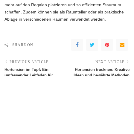
mehr auf den Regalen platzieren und so effizienten Stauraum
schaffen. Zudem können sie als Raumteiler oder als praktische
Ablage in verschiedenen Räumen verwendet werden.
SHARE ON
PREVIOUS ARTICLE
NEXT ARTICLE
Hortensien im Topf: Ein
Hortensien trocknen: Kreative
umfassender Leitfaden für
Ideen und bewährte Methoden
erfolgreiches Gärtnern mit
für dauerhafte Schönheit
prächtigen Hortensien
Leave a Reply
Deine E-Mail-Adresse wird nicht veröffentlicht.
Erforderliche Felder sind
mit
*
markiert