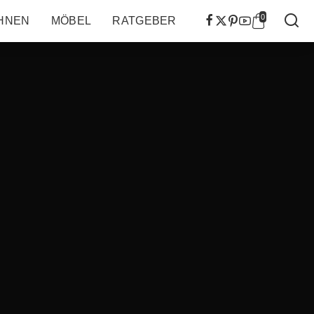
0
HNEN
MÖBEL
RATGEBER