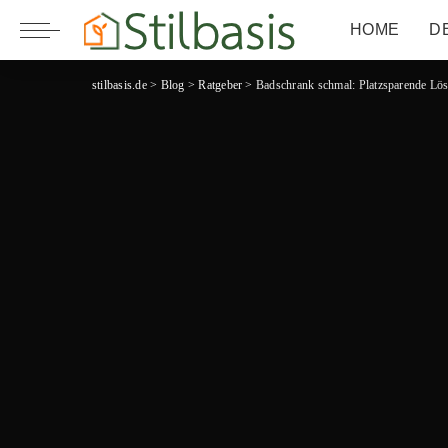
HOME
D
stilbasis.de
>
Blog
>
Ratgeber
>
Badschrank schmal: Platzsparende Lö