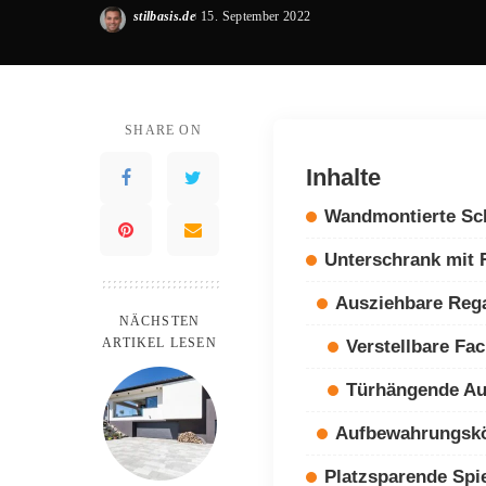
stilbasis.de
15. September 2022
Posted
by
SHARE ON
Inhalte
Wandmontierte Sc
Unterschrank mit 
Ausziehbare Reg
NÄCHSTEN
ARTIKEL LESEN
Verstellbare Fa
Türhängende A
Aufbewahrungskö
Platzsparende Spi