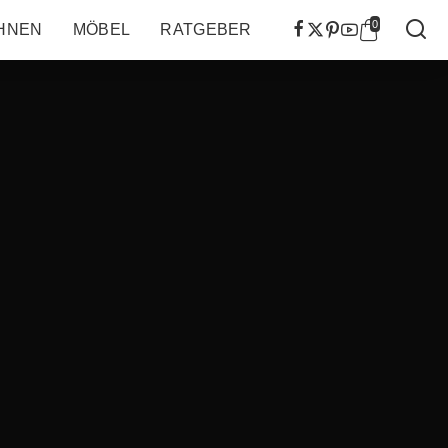
0
HNEN
MÖBEL
RATGEBER