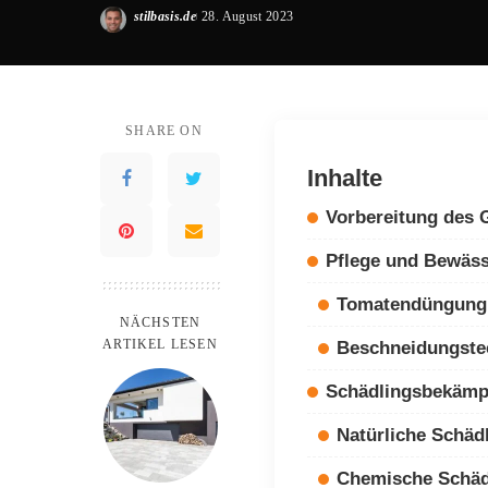
stilbasis.de
28. August 2023
Posted
by
SHARE ON
Inhalte
Vorbereitung des
Pflege und Bewäs
Tomatendüngung
NÄCHSTEN
ARTIKEL LESEN
Beschneidungste
Schädlingsbekämp
Natürliche Schä
Chemische Schä