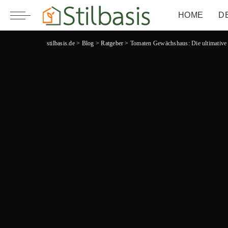
HOME
D
stilbasis.de
>
Blog
>
Ratgeber
>
Tomaten Gewächshaus: Die ultimative A