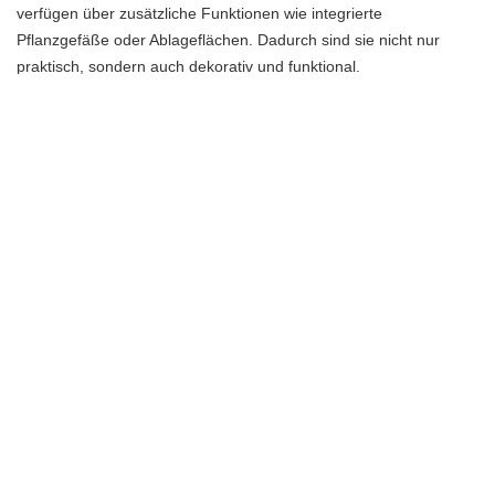
verfügen über zusätzliche Funktionen wie integrierte
Pflanzgefäße oder Ablageflächen. Dadurch sind sie nicht nur
praktisch, sondern auch dekorativ und funktional.
Häufig gestellte Fragen
Welche nachhaltigen Materialien werden für
Terrassentische verwendet?
Es gibt verschiedene nachhaltige Materialien, die für
Terrassentische verwendet werden. Dazu gehören recyceltes
Holz, Bambus, Aluminium und Kunststoffe aus recycelten
Materialien. Diese Materialien tragen zur Umweltfreundlichkeit
bei, da sie ressourcenschonend sind und den CO2-Fußabdruck
reduzieren.
Warum sind klappbare Terrassentische eine praktische
Lösung?
Klappbare Terrassentische sind eine praktische Lösung für
begrenzten Platz im Freien, da sie flexibel und vielseitig