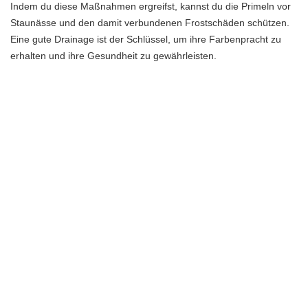
Indem du diese Maßnahmen ergreifst, kannst du die Primeln vor
Staunässe und den damit verbundenen Frostschäden schützen.
Eine gute Drainage ist der Schlüssel, um ihre Farbenpracht zu
erhalten und ihre Gesundheit zu gewährleisten.
Wasser am Morgen
Es ist am besten, die Primeln am Morgen zu bewässern, damit sie
genügend Zeit haben, vor dem Einsetzen der Nacht
abzutrocknen. Wenn die Blätter feucht bleiben, können sie
leichter von Frostschäden betroffen sein. Durch das Bewässern
am Morgen haben die Primeln den ganzen Tag Zeit, um zu
trocknen und sich auf den bevorstehenden Frost vorzubereiten.
Hey du! Wenn du Primeln vor Frost schützen und ihre
Farbenpracht erhalten möchtest, ist es wichtig, sie zum richtigen
Zeitpunkt zu pflanzen. Ein früher Zeitpunkt im Herbst oder spätes
Frühjahr sind ideal. So haben sie genügend Zeit, um Wurzeln zu
bilden und sich auf den Winter vorzubereiten. Wenn du sie zu