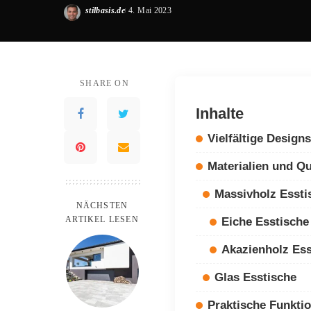
stilbasis.de
4. Mai 2023
Posted
by
SHARE ON
Inhalte
Vielfältige Designs
Materialien und Qu
Massivholz Essti
NÄCHSTEN
ARTIKEL LESEN
Eiche Esstische
Akazienholz Ess
Glas Esstische
Praktische Funkti