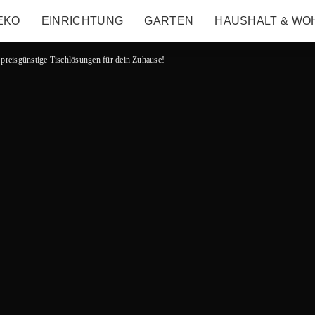
EKO
EINRICHTUNG
GARTEN
HAUSHALT & WO
d preisgünstige Tischlösungen für dein Zuhause!