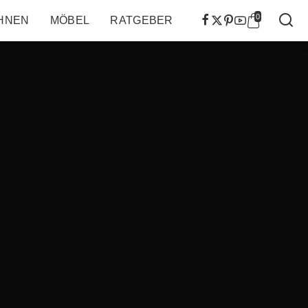
0
HNEN
MÖBEL
RATGEBER