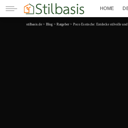
HOME
D
stilbasis.de
>
Blog
>
Ratgeber
>
Poco Esstische: Entdecke stilvolle un