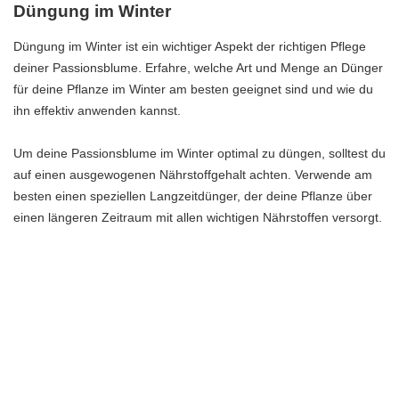
Düngung im Winter
Düngung im Winter ist ein wichtiger Aspekt der richtigen Pflege
deiner Passionsblume. Erfahre, welche Art und Menge an Dünger
für deine Pflanze im Winter am besten geeignet sind und wie du
ihn effektiv anwenden kannst.
Um deine Passionsblume im Winter optimal zu düngen, solltest du
auf einen ausgewogenen Nährstoffgehalt achten. Verwende am
besten einen speziellen Langzeitdünger, der deine Pflanze über
einen längeren Zeitraum mit allen wichtigen Nährstoffen versorgt.
Es ist wichtig, den Dünger gleichmäßig zu verteilen. Du kannst
dies entweder von Hand tun oder einen Düngerstreuer
verwenden, um eine gleichmäßige Verteilung zu gewährleisten.
Achte darauf, den Dünger nicht direkt auf die Blätter oder Blüten
zu geben, sondern auf den Boden um die Pflanze herum.
Die richtige Menge an Dünger hängt von verschiedenen Faktoren