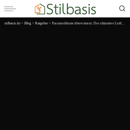
stilbasis.de
>
Blog
>
Ratgeber
>
Passionsblume überwintern: Der ultimative Leitfaden für die richtige Pflege im Winter