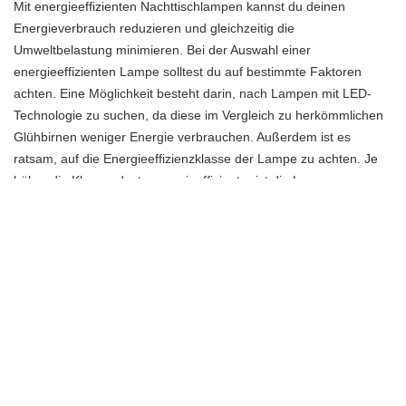
Mit energieeffizienten Nachttischlampen kannst du deinen
Energieverbrauch reduzieren und gleichzeitig die
Umweltbelastung minimieren. Bei der Auswahl einer
energieeffizienten Lampe solltest du auf bestimmte Faktoren
achten. Eine Möglichkeit besteht darin, nach Lampen mit LED-
Technologie zu suchen, da diese im Vergleich zu herkömmlichen
Glühbirnen weniger Energie verbrauchen. Außerdem ist es
ratsam, auf die Energieeffizienzklasse der Lampe zu achten. Je
höher die Klasse, desto energieeffizienter ist die Lampe.
Ein weiterer Aspekt, den du beachten solltest, ist die Helligkeit der
Lampe. Wähle eine Nachttischlampe mit der richtigen Helligkeit,
um Energie zu sparen. Eine dimmbare Lampe ermöglicht es dir,
die Helligkeit an deine Bedürfnisse anzupassen und somit Energie
zu sparen, wenn du nur eine sanfte Beleuchtung benötigst.
Zusätzlich kannst du auch auf die Materialien achten, aus denen
die Lampe hergestellt ist. Nachttischlampen aus recycelten
Materialien oder aus nachhaltigem Holz sind eine