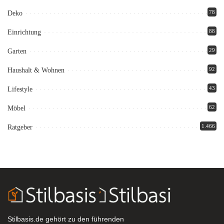
78
Deko
88
Einrichtung
29
Garten
92
Haushalt & Wohnen
43
Lifestyle
62
Möbel
1.466
Ratgeber
Stilbasis.de gehört zu den führenden