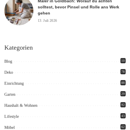
Maler in Goldbach: Worauf du achten
solltest, bevor Pinsel und Rolle ans Werk
gehen
13. Juli 2026
Kategorien
10
Blog
78
Deko
88
Einrichtung
29
Garten
92
Haushalt & Wohnen
43
Lifestyle
62
Möbel