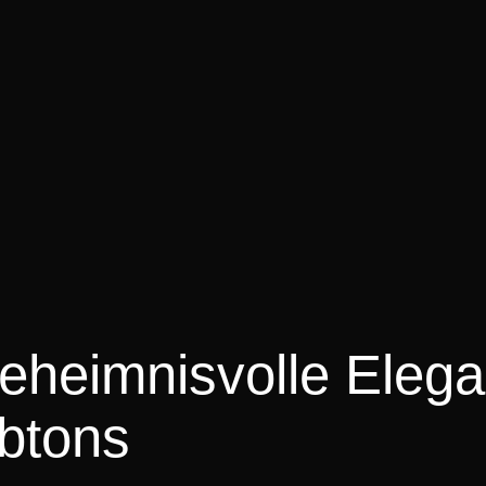
geheimnisvolle Eleg
rbtons