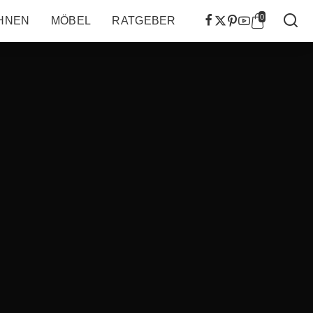
0
HNEN
MÖBEL
RATGEBER