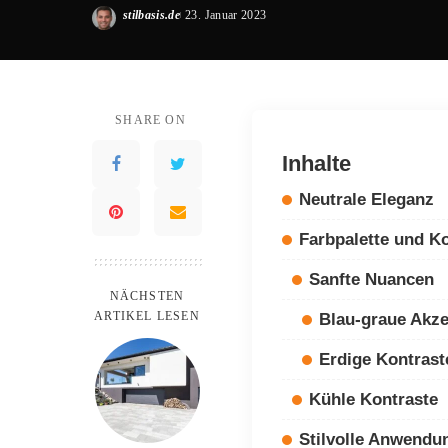
stilbasis.de
23. Januar 2023
Posted
by
SHARE ON
Inhalte
Neutrale Eleganz
Farbpalette und K
Sanfte Nuancen
NÄCHSTEN
ARTIKEL LESEN
Blau-graue Akz
Erdige Kontrast
Kühle Kontraste
Stilvolle Anwendu