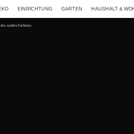
EKO
EINRICHTUNG
GARTEN
HAUSHALT & WO
 des sanften Farbtons