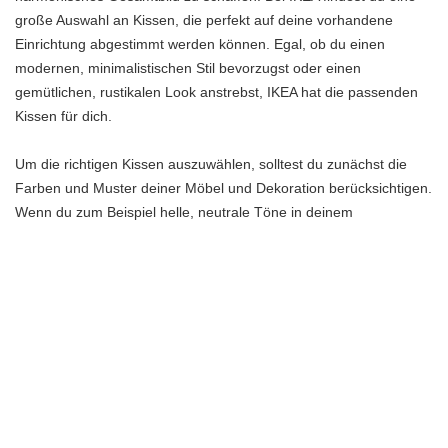
große Auswahl an Kissen, die perfekt auf deine vorhandene
Einrichtung abgestimmt werden können. Egal, ob du einen
modernen, minimalistischen Stil bevorzugst oder einen
gemütlichen, rustikalen Look anstrebst, IKEA hat die passenden
Kissen für dich.
Um die richtigen Kissen auszuwählen, solltest du zunächst die
Farben und Muster deiner Möbel und Dekoration berücksichtigen.
Wenn du zum Beispiel helle, neutrale Töne in deinem
Wohnzimmer hast, könntest du dich für Kissen in ähnlichen
Farbtönen entscheiden, um ein stimmiges Gesamtbild zu
erzeugen. Wenn du jedoch einen Kontrast erzeugen möchtest,
könntest du dich für Kissen mit auffälligen Mustern oder kräftigen
Farben entscheiden.
Ein weiterer wichtiger Aspekt bei der Auswahl der richtigen Kissen
ist die Größe. Du solltest die Größe deiner Möbel berücksichtigen
und sicherstellen, dass die Kissen nicht zu groß oder zu klein