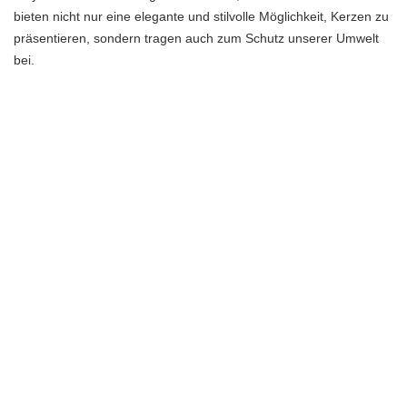
bieten nicht nur eine elegante und stilvolle Möglichkeit, Kerzen zu
präsentieren, sondern tragen auch zum Schutz unserer Umwelt
bei.
Häufig gestellte Fragen
Welche Arten von Kerzenständern aus Glas gibt es?
Es gibt eine Vielzahl von Designs, darunter klassische
Kerzenständer, Teelichthalter und moderne, kunstvolle Varianten.
Jeder Stil ist einzigartig und passt zu verschiedenen
Einrichtungsstilen.
Wie pflege ich meinen Kerzenständer aus Glas?
Um die Schönheit und Funktionalität Ihres Kerzenständers aus
Glas zu erhalten, sollten Sie ihn regelmäßig reinigen. Verwenden
Sie warmes Wasser und ein mildes Reinigungsmittel, um Schmutz
und Wachsreste zu entfernen. Trocknen Sie den Kerzenständer
anschließend gründlich ab, um Wasserflecken zu vermeiden.