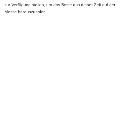
zur Verfügung stellen, um das Beste aus deiner Zeit auf der
Messe herauszuholen.
SHARE ON
PREVIOUS ARTICLE
NEXT ARTICLE
Die faszinierende Welt der
Die faszinierende Welt der
Grautöne: Tipps und
Monstera Arten: Alles, was du
Inspirationen für ein stilvolles
über diese exotischen Pflanzen
Zuhause
wissen musst
Leave a Reply
Deine E-Mail-Adresse wird nicht veröffentlicht.
Erforderliche Felder sind
mit
*
markiert