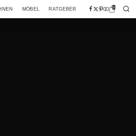
0
HNEN
MÖBEL
RATGEBER