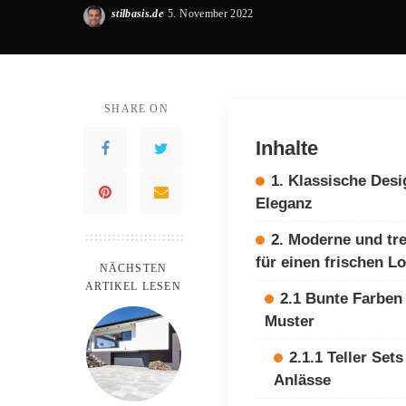
stilbasis.de
5. November 2022
Posted
by
SHARE ON
Inhalte
1. Klassische Desi
Eleganz
2. Moderne und tr
für einen frischen L
NÄCHSTEN
ARTIKEL LESEN
2.1 Bunte Farben 
Muster
2.1.1 Teller Set
Anlässe