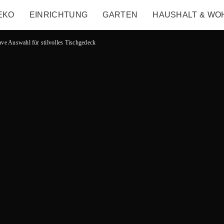
EKO
EINRICHTUNG
GARTEN
HAUSHALT & WO
ave Auswahl für stilvolles Tischgedeck