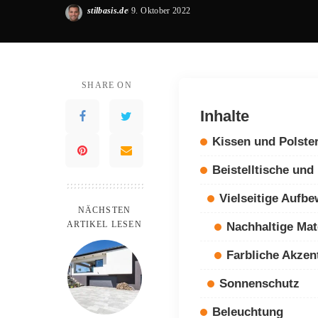
stilbasis.de
9. Oktober 2022
Posted
by
SHARE ON
Inhalte
Kissen und Polste
Beistelltische und
Vielseitige Aufb
NÄCHSTEN
ARTIKEL LESEN
Nachhaltige Mat
Farbliche Akzen
Sonnenschutz
Beleuchtung