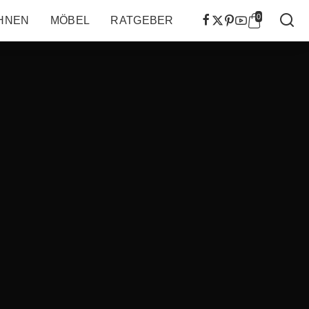
0
HNEN
MÖBEL
RATGEBER