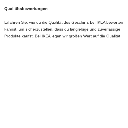
Qualitätsbewertungen
Erfahren Sie, wie du die Qualität des Geschirrs bei IKEA bewerten
kannst, um sicherzustellen, dass du langlebige und zuverlässige
Produkte kaufst. Bei IKEA legen wir großen Wert auf die Qualität
unseres Geschirrs, damit du lange Freude daran hast. Hier sind
einige Tipps, wie du die Qualität bewerten kannst:
Materialien: Überprüfe die Materialien, aus denen das
Geschirr hergestellt ist. Achte auf hochwertige Materialien wie
Porzellan oder Steingut, die langlebig und robust sind.
Verarbeitung: Schau dir die Verarbeitung des Geschirrs genau
an. Achte auf glatte Oberflächen, gleichmäßige Farben und keine
sichtbaren Mängel.
Spülmaschinenfest: Prüfe, ob das Geschirr spülmaschinenfest
ist. Dies ist besonders wichtig, um Zeit und Energie beim Spülen
zu sparen.